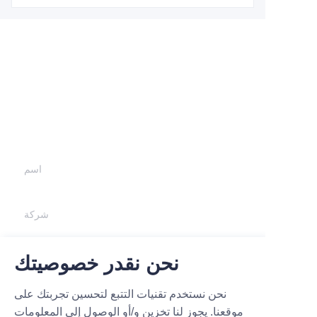
اترك معلوماتك و
سنتواصل معك.
اسم
شركة
نحن نقدر خصوصيتك
بريد
نحن نستخدم تقنيات التتبع لتحسين تجربتك على
قدّم الآن
موقعنا. يجوز لنا تخزين و/أو الوصول إلى المعلومات