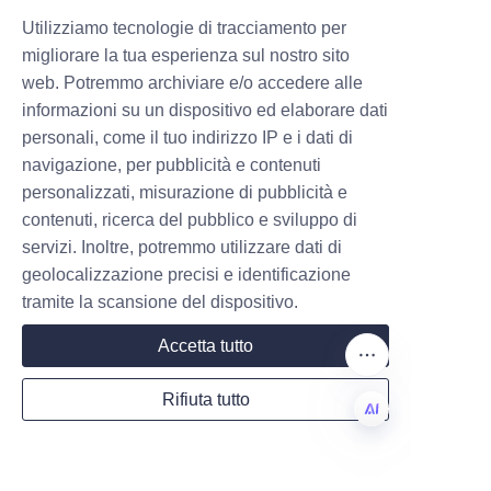
Utilizziamo tecnologie di tracciamento per
migliorare la tua esperienza sul nostro sito
web. Potremmo archiviare e/o accedere alle
informazioni su un dispositivo ed elaborare dati
Spring toggle
personali, come il tuo indirizzo IP e i dati di
navigazione, per pubblicità e contenuti
personalizzati, misurazione di pubblicità e
contenuti, ricerca del pubblico e sviluppo di
servizi. Inoltre, potremmo utilizzare dati di
Chi siamo
geolocalizzazione precisi e identificazione
tramite la scansione del dispositivo.
Informazioni su waimao.163.com
Accetta tutto
Informazioni su 163.com
Rifiuta tutto
Servizi clienti
Centro Assistenza
IT