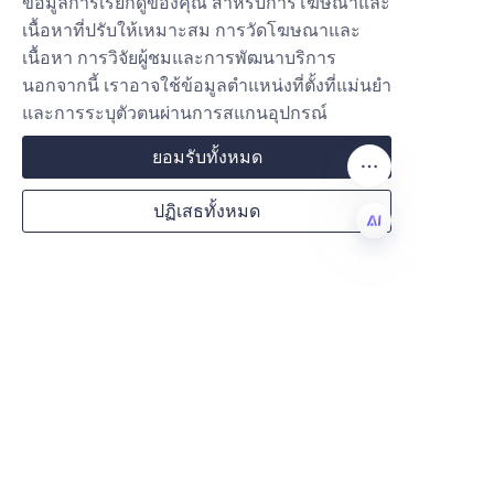
ข้อมูลการเรียกดูของคุณ สำหรับการโฆษณาและ
เนื้อหาที่ปรับให้เหมาะสม การวัดโฆษณาและ
เกี่ยวกับเรา
เนื้อหา การวิจัยผู้ชมและการพัฒนาบริการ
นอกจากนี้ เราอาจใช้ข้อมูลตำแหน่งที่ตั้งที่แม่นยำ
เกี่ยวกับ waimao.163.com
และการระบุตัวตนผ่านการสแกนอุปกรณ์
เกี่ยวกับ 163.com
ยอมรับทั้งหมด
บริการลูกค้า
ปฏิเสธทั้งหมด
ศูนย์ช่วยเหลือ
ข้อเสนอแนะแสดงความคิดเห็น
TH
ขายบน waimao.163.com
โปรแกรมพันธมิตร
Copyright ©️ 2022, NetEase Zhuyou(and its affiliates