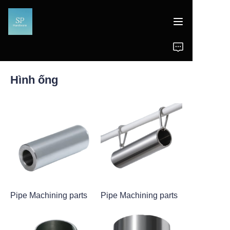
Trang chủ
Hình ống
Sản phẩm
Tin tức
Hỗ trợ
Pipe Machining parts
Pipe Machining parts