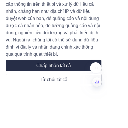
cập thông tin trên thiết bị và xử lý dữ liệu cá
nhân, chẳng hạn như địa chỉ IP và dữ liệu
duyệt web của bạn, để quảng cáo và nội dung
được cá nhân hóa, đo lường quảng cáo và nội
Về chúng tôi
dung, nghiên cứu đối tượng và phát triển dịch
vụ. Ngoài ra, chúng tôi có thể sử dụng dữ liệu
Về waimao.163.com
định vị địa lý và nhận dạng chính xác thông
Về 163.com
qua quá trình quét thiết bị.
Chấp nhận tất cả
Dịch vụ khách hàng
Từ chối tất cả
Trung tâm trợ giúp
Phản hồi
VI
Bán hàng trên waimao.163.com
Thành viên nhà cung cấp