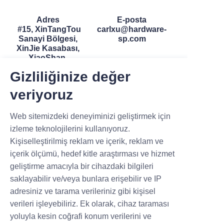
Adres
E-posta
#15, XinTangTou
carlxu@hardware-
Sanayi Bölgesi,
sp.com
XinJie Kasabası,
XiaoShan,
HangZhou,
Gizliliğinize değer
ZheJiang, Çin
veriyoruz
Web sitemizdeki deneyiminizi geliştirmek için
izleme teknolojilerini kullanıyoruz.
Kişiselleştirilmiş reklam ve içerik, reklam ve
içerik ölçümü, hedef kitle araştırması ve hizmet
Whatsapp/Wechat
geliştirme amacıyla bir cihazdaki bilgileri
8618757124366
saklayabilir ve/veya bunlara erişebilir ve IP
adresiniz ve tarama verileriniz gibi kişisel
verileri işleyebiliriz. Ek olarak, cihaz taraması
yoluyla kesin coğrafi konum verilerini ve