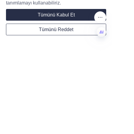
tanımlamayı kullanabiliriz.
Tümünü Kabul Et
Bilgilerinizi bırakın ve
sizinle iletişime
Tümünü Reddet
geçeceğiz.
TR
İsim
Şirket
Mail
Şimdi gönder