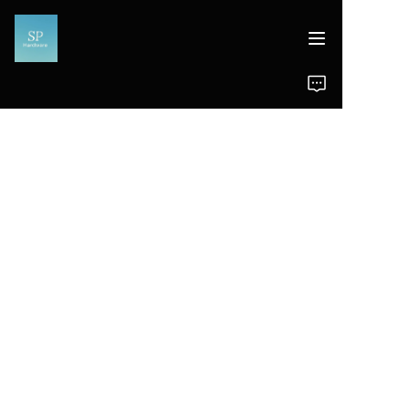
Ana Sayfa
Məhsullar
Haberler
Destek
YENİ ÜRÜNLER, HARİKA
FIRSATLAR.
Birçok sektörde profesyonel Çin dona
nım üreticisi.