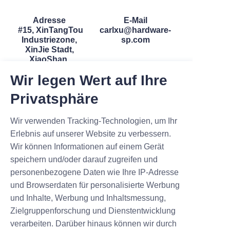
Adresse
E-Mail
#15, XinTangTou
carlxu@hardware-
Industriezone,
sp.com
XinJie Stadt,
XiaoShan,
HangZhou,
Wir legen Wert auf Ihre
ZheJiang, China
Privatsphäre
Wir verwenden Tracking-Technologien, um Ihr
Erlebnis auf unserer Website zu verbessern.
Wir können Informationen auf einem Gerät
speichern und/oder darauf zugreifen und
Whatsapp/Wechat
personenbezogene Daten wie Ihre IP-Adresse
8618757124366
und Browserdaten für personalisierte Werbung
und Inhalte, Werbung und Inhaltsmessung,
Zielgruppenforschung und Dienstentwicklung
verarbeiten. Darüber hinaus können wir durch