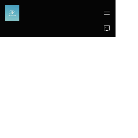
Startseite
Produkte
Nachrichten
Unterstützung
NEUE PRODUKTE, TOLL
E ANGEBOTE.
Professioneller Hardware-Hersteller i
n mehreren Branchen.