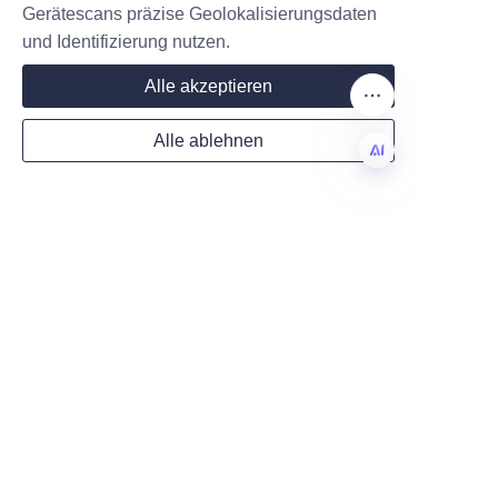
Gerätescans präzise Geolokalisierungsdaten
und Identifizierung nutzen.
Hinterlassen Sie Ihre
Alle akzeptieren
Informationen und
wir werden Sie
Alle ablehnen
kontaktieren.
DE
Name
Unternehmen
Mail
Jetzt einreichen