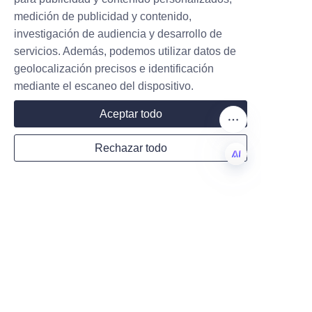
medición de publicidad y contenido,
investigación de audiencia y desarrollo de
Acerca de nosotros
servicios. Además, podemos utilizar datos de
geolocalización precisos e identificación
Acerca de waimao.163.com
mediante el escaneo del dispositivo.
Acerca de 163.com
Aceptar todo
Servicios al cliente
Rechazar todo
Centro de Ayuda
Comentarios
ES
Vender en waimao.163.com
Programa de Socios