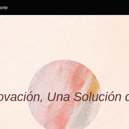
orte
o
v
a
c
i
ó
n
,
U
n
a
S
o
l
u
c
i
ó
n