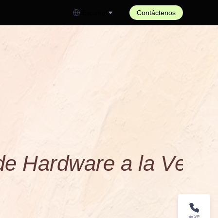
Español
Contáctenos
d
e
H
a
r
d
w
a
r
e
a
l
a
V
e
z
!
电话