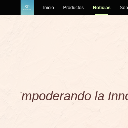
Inicio
Productos
Noticias
Sop
¡
E
m
p
o
d
e
r
a
n
d
o
l
a
I
n
n