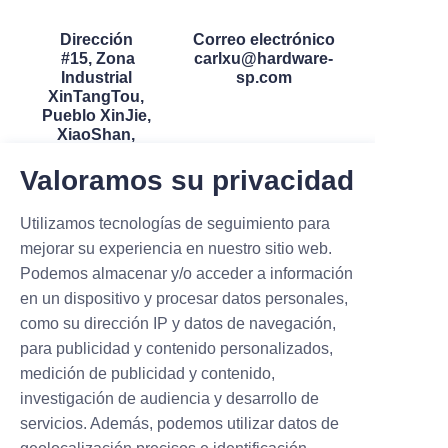
Dirección
Correo electrónico
#15, Zona
carlxu@hardware-
Industrial
sp.com
XinTangTou,
Pueblo XinJie,
XiaoShan,
HangZhou,
ZheJiang, China
Valoramos su privacidad
Utilizamos tecnologías de seguimiento para
mejorar su experiencia en nuestro sitio web.
Podemos almacenar y/o acceder a información
en un dispositivo y procesar datos personales,
como su dirección IP y datos de navegación,
Whatsapp/Wechat
para publicidad y contenido personalizados,
8618757124366
medición de publicidad y contenido,
investigación de audiencia y desarrollo de
servicios. Además, podemos utilizar datos de