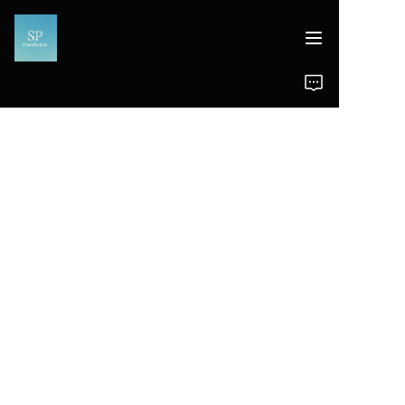
Inicio
Productos
Noticias
Soporte
NUEVOS PRODUCTOS,
GRANDES OFERTAS.
Fabricante de hardware profesional d
e China en múltiples industrias.